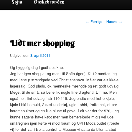
Sofia
Ønskebrønden
Indlægsnavigation
←
Forrige
Næste
→
Lidt mer shopping
Udgivet den
3. april 2011
Og hyggelig dag i godt selskab.
Jeg har igen shoppet og mest til Sofia (igen). Kl 12 mødtes jeg
med Lene p strandgade ved Christianshavn. Målet var ejsikkelej
lagersalg. God plads, ok menneske mængde og ret godt udvalg.
Meget til de små, så Lene fik nogle fine dragter til Emma. Men
også helt fint udvalg i str 110-116. Jeg endte med frotte kjole,
kjole i blå bomuld, 2 sæt undertøj, ugle t-shirt, frotte hat, et par
haremsbukser og en lille bluse til gave. I alt var der for 570,- jeg
kunne sagens have købt mer men berherskede mig:) vel ude i
småregnen igen kørte vi mod forum og CPH Moda outlet (troede
vi) for det var i Bella centret… Meeeen vi satte da bilen afsted