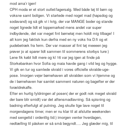
mod ama’r igen!
CPH moda er et stort outlet/lagersalg. Med både tøj til børn og
voksne samt boligen. Vi startede med noget mad (hapsdog og
sodavand) og så gik vi i krig, der var MANGE boder og stande
noget lignede lidt et loppemarked mens andet var super
indbydende, det var meget fint børnetøj men holdt mig tilbage! I
alt kom jeg faktisk kun derfra med en ny voks fra D:fi og et
pudebetræk fra ferm. Der var masser af fint tøj meeeen jeg
prøver jo at sparer lidt sammen til sommerens storbys ture:)
Lene fik købt lidt mere og kl 16 var jeg igen at finde på
Storkebanken hvor Sofia og maia havde gang i vild leg og hygge.
Vi gik en tur og samlede skrald i vores officielle skralde-uge-
pose. Imorgen vejer børnehaven alt skralden som vi hjemme og
de i børnehaven har samlet sammeni naturen og bagefter er der
forældrekaffe.
Efter en hurtig fyldningen af posen( der er godt nok meget skrald
der bare blir smidt) var det aftensmadlavning. Så spisning og
badning efterfulgt af putning. Jeg skulle lige lave noget til
morgendagens timer, men er nu klar til at afslutte weekenden
med sengetid i ordentlig tid:) imorgen venter hverdagen,
nedtælling til påsken er så små begyndt…. Jeg glæder mig, til