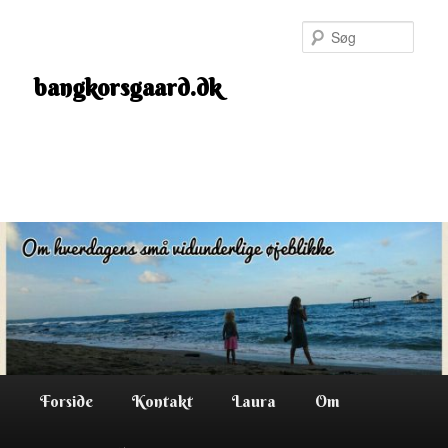
Fortsæt
til
Søg
primært
indhold
bangkorsgaard.dk
Hovedmenu
Forside
Kontakt
Laura
Om