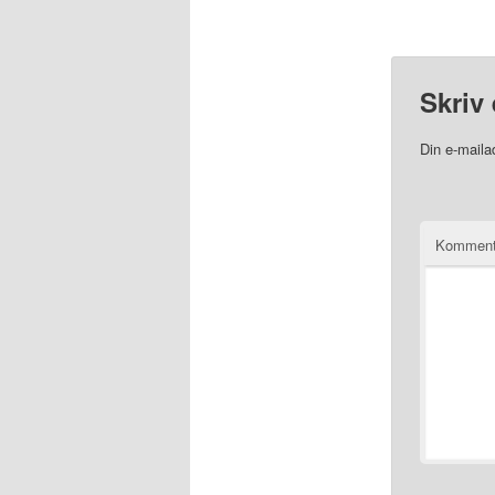
Skriv 
Din e-mailad
Komment