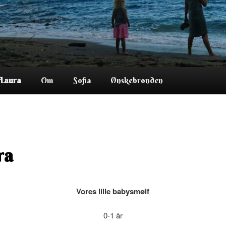
Laura
Om
Sofia
Ønskebrønden
ra
Vores lille babysmølf
0-1 år