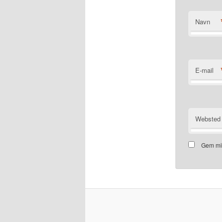
Navn
E-mail
Websted
Gem mit