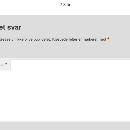
2-3 år
et svar
*
resse vil ikke blive publiceret.
Krævede felter er markeret med
*
ar