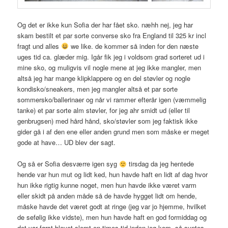
Og det er ikke kun Sofia der har fået sko. næhh nej, jeg har
skam bestilt et par sorte converse sko fra England til 325 kr incl
fragt und alles
we like. de kommer så inden for den næste
uges tid ca. glæder mig. Igår fik jeg i voldsom grad sorteret ud i
mine sko, og muligvis vil nogle mene at jeg ikke mangler, men
altså jeg har mange klipklappere og en del støvler og nogle
kondisko/sneakers, men jeg mangler altså et par sorte
sommersko/ballerinaer og når vi rammer efterår igen (væmmelig
tanke) et par sorte alm støvler, for jeg ahr smidt ud (eller til
genbrugsen) med hård hånd, sko/støvler som jeg faktisk ikke
gider gå i af den ene eller anden grund men som måske er meget
gode at have… UD blev der sagt.
Og så er Sofia desværre igen syg
tirsdag da jeg hentede
hende var hun mut og lidt ked, hun havde haft en lidt af dag hvor
hun ikke rigtig kunne noget, men hun havde ikke været varm
eller skidt på anden måde så de havde hygget lidt om hende,
måske havde det været godt at ringe (jeg var jo hjemme, hvilket
de sefølig ikke vidste), men hun havde haft en god formiddag og
det var først blevet slemt en times tid inden jeg kom, så syntes