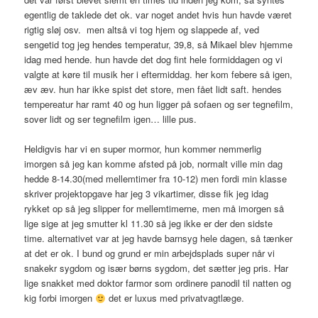
egentlig de taklede det ok. var noget andet hvis hun havde været
rigtig sløj osv. men altså vi tog hjem og slappede af, ved
sengetid tog jeg hendes temperatur, 39,8, så Mikael blev hjemme
idag med hende. hun havde det dog fint hele formiddagen og vi
valgte at køre til musik her i eftermiddag. her kom febere så igen,
æv æv. hun har ikke spist det store, men fået lidt saft. hendes
tempereatur har ramt 40 og hun ligger på sofaen og ser tegnefilm,
sover lidt og ser tegnefilm igen… lille pus.
Heldigvis har vi en super mormor, hun kommer nemmerlig
imorgen så jeg kan komme afsted på job, normalt ville min dag
hedde 8-14.30(med mellemtimer fra 10-12) men fordi min klasse
skriver projektopgave har jeg 3 vikartimer, disse fik jeg idag
rykket op så jeg slipper for mellemtimerne, men må imorgen så
lige sige at jeg smutter kl 11.30 så jeg ikke er der den sidste
time. alternativet var at jeg havde barnsyg hele dagen, så tænker
at det er ok. I bund og grund er min arbejdsplads super når vi
snakekr sygdom og især børns sygdom, det sætter jeg pris. Har
lige snakket med doktor farmor som ordinere panodil til natten og
kig forbi imorgen
det er luxus med privatvagtlæge.