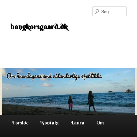
Fortsæt
til
Søg
primært
indhold
bangkorsgaard.dk
Hovedmenu
Forside
Kontakt
Laura
Om