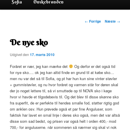
Sofia
Ønskebrønden
Indlægsnavigation
←
Forrige
Næste
→
De nye sko
Udgivet den
17. marts 2010
Foråret er nær, jeg kan mærke det
Og derfor er det også tid
for nye sko…. ok jeg kan altid finde en grund til at købe sko…
men nu var det så til Sofia, og pt har hun kun sine vinter støvler
+ gummistøvler, og nu hvor foråret og varmen står for døren skal
der jo noget lettere til, så vi smuttede op til NOVA sko i køge
hvor vi havde et tilgodebevis til. Og det blev til disse skønne sko
fra superfit, de er perfekte til hendes smalle fod, støtter rigtig god
om anklen osv. Hun prøvede også et par fine Anguluser, som
faktisk har lavet en smal linje i deres sko også, men det var altså
disse som sad bedst, og prisen var også helt i orden 400,- mod
700,- for anguluserne. når sommeren så nærmer sig skal vi nok