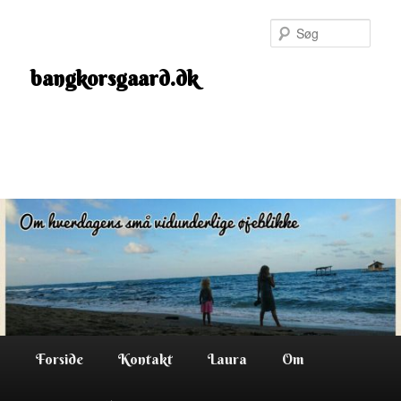
Fortsæt
til
Søg
primært
indhold
bangkorsgaard.dk
Hovedmenu
Forside
Kontakt
Laura
Om