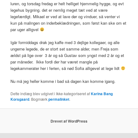
luren, og torsdag fredag er helt helliget hjemmelig hygge, og evt
legehus bygning. det er nemlig meget tæt ved at være
legefærdigt. Mikael er ved at lave dør og vinduer, så venter vi
kun på malingen on inderbeklædningen, som først kan ske om et
par uger alligvel
Igår formiddags drak jeg kaffe med 3 dejlige kollegaer, og alle
ungerne legede, de er stort set samme alder, men Freja som
ældst på lige over 3 år og så Gustav som yngst med 2 år og et
par måneder. Ikke fordi der har været mangle på
legekammerater her i ferien, så nød Sofia alligevel at lege lidt
Nu må jeg heller komme i bad så dagen kan komme igang.
Dette indlæg blev udgivet i Ikke-kategoriseret af
Karina Bang
Korsgaard
. Bogmærk
permalinket
.
Drevet af WordPress