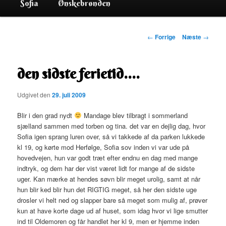
Sofia
Ønskebrønden
Indlægsnavigation
←
Forrige
Næste
→
den sidste ferietid….
Udgivet den
29. juli 2009
Blir i den grad nydt
Mandage blev tilbragt i sommerland
sjælland sammen med torben og tina. det var en dejlig dag, hvor
Sofia igen sprang luren over, så vi takkede af da parken lukkede
kl 19, og kørte mod Herfølge, Sofia sov inden vi var ude på
hovedvejen, hun var godt træt efter endnu en dag med mange
indtryk, og dem har der vist været lidt for mange af de sidste
uger. Kan mærke at hendes søvn blir meget urolig, samt at når
hun blir ked blir hun det RIGTIG meget, så her den sidste uge
drosler vi helt ned og slapper bare så meget som mulig af, prøver
kun at have korte dage ud af huset, som idag hvor vi lige smutter
ind til Oldemoren og får handlet her kl 9, men er hjemme inden