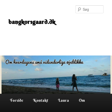
Fortsæt
til
Søg
primært
indhold
bangkorsgaard.dk
Hovedmenu
Forside
Kontakt
Laura
Om