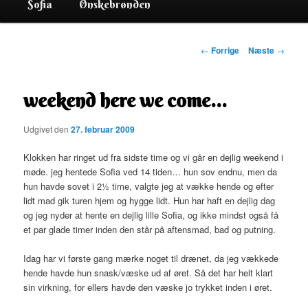
Sofia
Ønskebrønden
Indlægsnavigation
←
Forrige
Næste
→
weekend here we come…
Udgivet den
27. februar 2009
Klokken har ringet ud fra sidste time og vi går en dejlig weekend i
møde. jeg hentede Sofia ved 14 tiden… hun sov endnu, men da
hun havde sovet i 2½ time, valgte jeg at vække hende og efter
lidt mad gik turen hjem og hygge lidt. Hun har haft en dejlig dag
og jeg nyder at hente en dejlig lille Sofia, og ikke mindst også få
et par glade timer inden den står på aftensmad, bad og putning.
Idag har vi første gang mærke noget til drænet, da jeg vækkede
hende havde hun snask/væske ud af øret. Så det har helt klart
sin virkning, for ellers havde den væske jo trykket inden i øret.