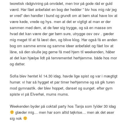
teoretisk rådgivining på området, men tror på gode råd er guld
værd. Har fået anbefalet en bog der hedder ” biv hos mig når jeg
er vred” den handler i bund og grundt om at børn skal have lov at
være kede, vrede og hys. men at det er vigtigt at man er der
sammen med dem, at de føer sig trygge, og så en masse om
hvad det kan være der gør børn sure, utrygge osv osv . gæder
mig meget til at få læst den, og blive klog. Har også få en anden
bog om samme emne og samme ideer anbefalet og fået lov at
låne, så den skulle jeg gerne få med hjem til weekenden, håber
at det kan hjælpe lidt på temrementet herhjemme. både hos mor
og datter.
Sofia blev hentet kl 14.30 idag. havde lige spist og var i mægtigt
humør. vi har så hygget et par timer herhjemme og så gik turen
mod gymnastik. der blev hoppet, danset og sunget. efter gym
spiste vi på Elverhøi, mums mums.
Weekenden byder på coktail party hos Tanja som fylder 30 idag
glæder mig… men har som altid tøjkrise… men ak det øser
sig nok