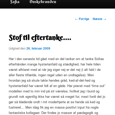
Sofia
Ønskebrønden
Indlægsnavigation
←
Forrige
Næste
→
Stof til eftertanke….
Udgivet den
26. februar 2009
Har i den seneste tid gået med en del tanker om at tanke Sofias
efterhånden mange hysterianfald og stædighed, har hele tiden
været afklaret med at når jeg siger nej er det nej (i alt fald i de
aller fleste tilfælde, ingen regel uden en undtagelse). Men
hvordan jeg så skule takle hendes gråd, ked-af-det-hed og
hysterianfald har været lidt af en gåde. Har prøvet med “time out”
modellen med to min ind på sit værelse, hvilket jeg i bund og
grundt nok egentlig ikke har været så meget for, mest fordi det jo
gør så blødende ondt i mit moderhjerte at se hende så ked og
fustreret… Men idag fik jeg en masse positivt input fra nogle
fantastiske kollegaer. Der findes jo masser af pædagogik og