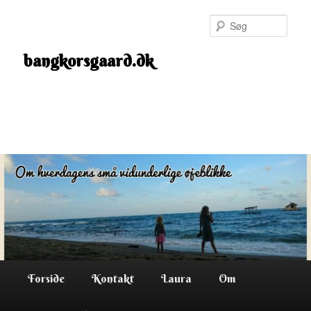
Fortsæt
til
Søg
primært
indhold
bangkorsgaard.dk
Hovedmenu
Forside
Kontakt
Laura
Om