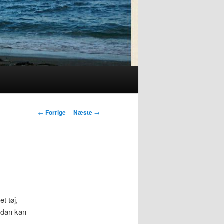
Indlægsnavigation
←
Forrige
Næste
→
t tøj,
sådan kan