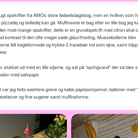
ugt opskrifter fra AMOs store fødselsdagsbog, men en hvilken som h
 pizzadej og bolledej kan gå. Muffinsene er bag efter en lille bog jeg k
den med mange opskrifter, dette er en grundopskrift med citron skal og
od kontrast til den ofte meget søde glaur/frosting. Mussebollerne blev
llerne lidt kegleformede og trykke 2 tranebær ind som øjne, samt klip
ører.
ev stukket ud med en lille stjerne, og sat på “springvand” der så blev 
melon med sølvpapir.
nt var jeg forbi søstrene grene og købe papirpompomer, balloner med “4
tøsefarver og fine sugerør samt muffinsforme.