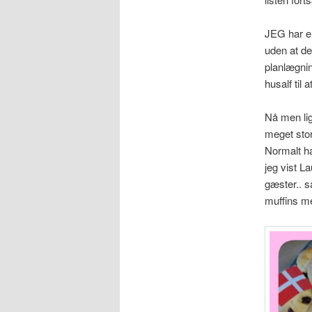
JEG har en
uden at de
planlægni
husalf til
Nå men lig
meget stor
Normalt hav
jeg vist La
gæster.. s
muffins me