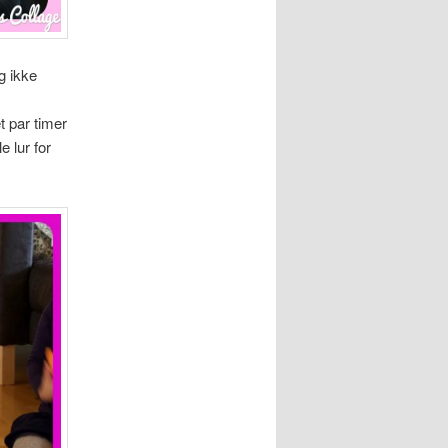
g ikke
t par timer
e lur for