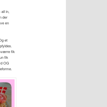
all in,
n der
ave en
Og et
pfyldes.
esværre fik
un fik
pyd OG
teforme.