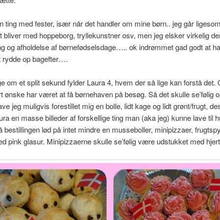
 ting med fester, især når det handler om mine børn.. jeg går ligesom 
t bliver med hoppeborg, tryllekunstner osv, men jeg elsker virkelig de
ng og afholdelse af børnefødselsdage….. ok indrømmet gad godt at h
 at rydde op bagefter….
e om et split sekund fylder Laura 4, hvem der så lige kan forstå det. 
t ønske har været at få børnehaven på besøg. Så det skulle se’følig o
e jeg muligvis forestillet mig en bolle, lidt kage og lidt grønt/frugt, d
ura en masse billeder af forskellige ting man (aka jeg) kunne lave til h
å bestillingen lød på intet mindre en musseboller, minipizzaer, frugts
d pink glasur. Minipizzaerne skulle se’følig være udstukket med hjer