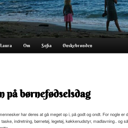
Laura
Om
Sofia
Ønskebrønden
in på børnefødselsdag
mennesker har deres at gå meget op i, på godt og ondt. For nogle er de
taske, indretning, børnetøj, legetøj, køkkenudstyr, madlavning.. og 
sætte.