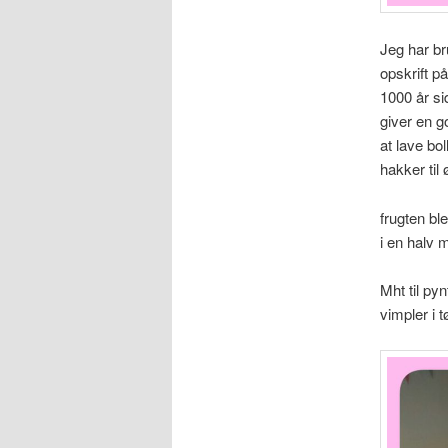
Jeg har br
opskrift på
1000 år si
giver en g
at lave bo
hakker til 
frugten bl
i en halv 
Mht til py
vimpler i 