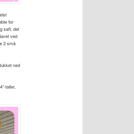
elst
øbte for
 saft, det
 lavet ved
pe 2 små
stukket ned
”-taller,