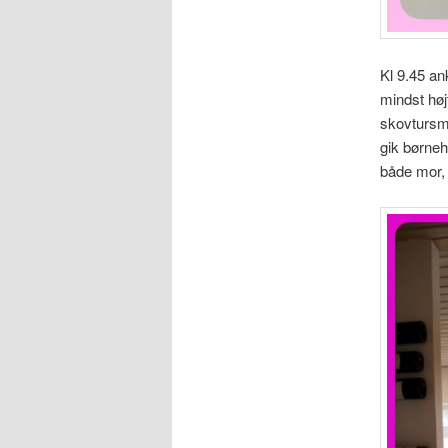
Kl 9.45 an
mindst høj
skovtursma
gik børneh
både mor,