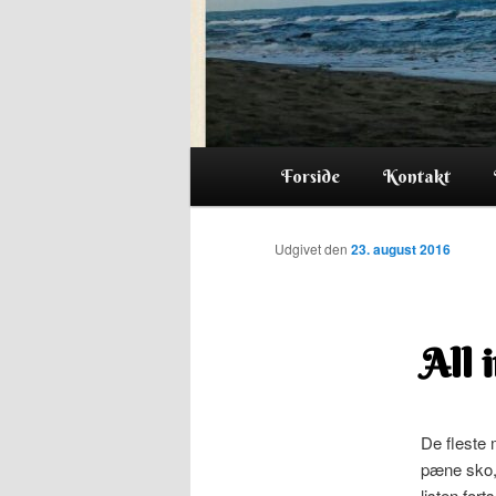
Hovedmenu
Forside
Kontakt
Udgivet den
23. august 2016
All 
De fleste 
pæne sko, 
listen fort