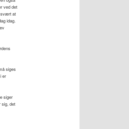
er ved det
 svært at
dag idag.
lev
erdens
 må siges
i er
e siger
 sig, det