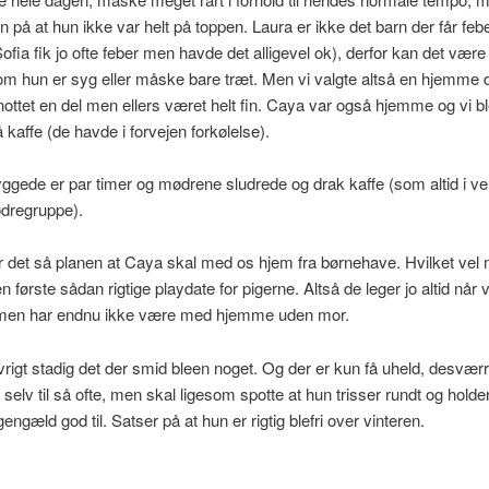
gn på at hun ikke var helt på toppen. Laura er ikke det barn der får feb
ofia fik jo ofte feber men havde det alligevel ok), derfor kan det være
 om hun er syg eller måske bare træt. Men vi valgte altså en hjemme 
ottet en del men ellers været helt fin. Caya var også hjemme og vi b
å kaffe (de havde i forvejen forkølelse).
ggede er par timer og mødrene sludrede og drak kaffe (som altid i v
dregruppe).
 det så planen at Caya skal med os hjem fra børnehave. Hvilket vel
 første sådan rigtige playdate for pigerne. Altså de leger jo altid når v
en har endnu ikke være med hjemme uden mor.
øvrigt stadig det der smid bleen noget. Og der er kun få uheld, desværr
selv til så ofte, men skal ligesom spotte at hun trisser rundt og holder
gengæld god til. Satser på at hun er rigtig blefri over vinteren.