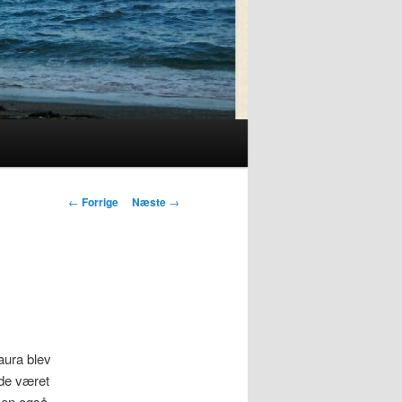
Indlægsnavigation
←
Forrige
Næste
→
aura blev
vde været
men også