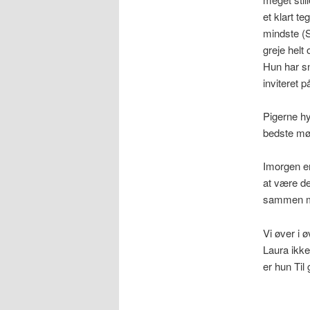
et klart te
mindste (S
greje helt
Hun har sn
inviteret p
Pigerne hy
bedste mø
Imorgen er
at være den
sammen m
Vi øver i 
Laura ikke 
er hun Til 