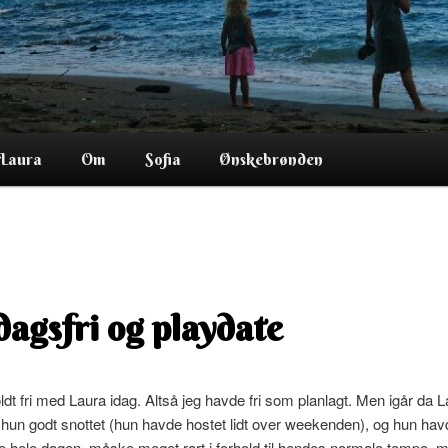
Laura
Om
Sofia
Ønskebrønden
dagsfri og playdate
ldt fri med Laura idag. Altså jeg havde fri som planlagt. Men igår da L
 hun godt snottet (hun havde hostet lidt over weekenden), og hun ha
le hele dagen, måske meget rart i forhold til hendes normale tempo, 