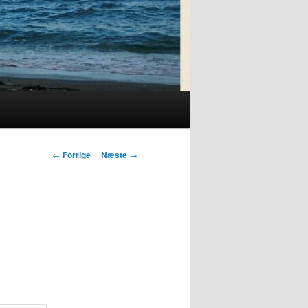
Indlægsnavigation
←
Forrige
Næste
→