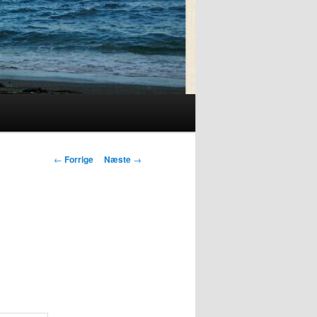
Indlægsnavigation
←
Forrige
Næste
→