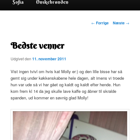
Sofia
Ønskebrønden
Indlægsnavigation
←
Forrige
Næste
→
Bedste venner
Udgivet den
11. november 2011
Vist ingen tvivl om hvis kat Molly er:) og den lille bisse har så
gemt sig under køkkenskabene hele dagen, alt imens vi troede
hun var ude så vi har gået og kaldt og kaldt efter hende. Hun
kom frem kl 14 da jeg skulle lave kaffe og åbner til skralde
spanden, ud kommer en søvnig glad Molly!