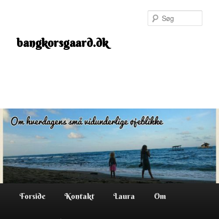
Fortsæt
til
Søg
primært
indhold
bangkorsgaard.dk
Hovedmenu
Forside
Kontakt
Laura
Om