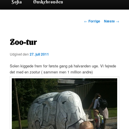
Sofia
Ønskebrønden
Indlægsnavigation
←
Forrige
Næste
→
Zoo-tur
Udgivet den
27. juli 2011
Solen kiggede frem for første gang på halvanden uge. Vi fejrede
det med en zootur ( sammen men 1 million andre)