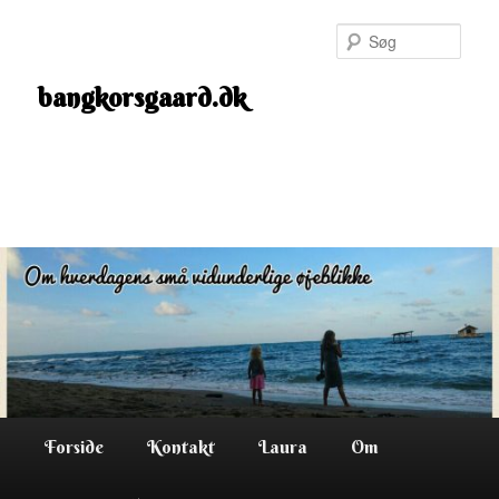
Fortsæt
til
Søg
primært
indhold
bangkorsgaard.dk
Hovedmenu
Forside
Kontakt
Laura
Om