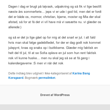
Dagen i dag er brugt på tøjvask, udpakning og så fik vi lige bestilt
næste års sommerferie… jeps vi er ude i god tid, men det er fordi
det er både os, mormor, christian, bjarne, moster og Mia der skal
afsted, så for at få det vi vil have må vi søsætte nu. vi glæder os
allerede:)
og så er det jo lige gået op for mig at det snart er jul. i alt fald
hvis man skal følge gadebilledet, for der er dag godt nok kommet
julepynt, knas og snaks op i butikkerne. Glæder mig faktisk en
helt del til jul, til at se Sofia opleve en jul som hun rent faktisk
nok vil kunne huske… men nu skal jeg så se at få gang i
kalendergaverne :S men vi når det nok
Dette indlæg blev udgivet i Ikke-kategoriseret af
Karina Bang
Korsgaard
. Bogmærk
permalinket
.
Drevet af WordPress