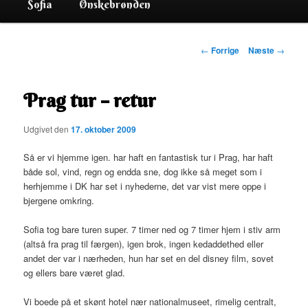
Sofia
Ønskebrønden
Indlægsnavigation
←
Forrige
Næste
→
Prag tur – retur
Udgivet den
17. oktober 2009
Så er vi hjemme igen. har haft en fantastisk tur i Prag, har haft
både sol, vind, regn og endda sne, dog ikke så meget som i
herhjemme i DK har set i nyhederne, det var vist mere oppe i
bjergene omkring.
Sofia tog bare turen super. 7 timer ned og 7 timer hjem i stiv arm
(altså fra prag til færgen), igen brok, ingen kedaddethed eller
andet der var i nærheden, hun har set en del disney film, sovet
og ellers bare været glad.
Vi boede på et skønt hotel nær nationalmuseet, rimelig centralt,