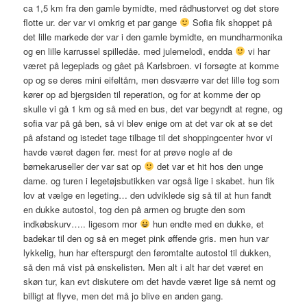
ca 1,5 km fra den gamle bymidte, med rådhustorvet og det store
flotte ur. der var vi omkrig et par gange
Sofia fik shoppet på
det lille markede der var i den gamle bymidte, en mundharmonika
og en lille karrussel spilledåe. med julemelodi, endda
vi har
været på legeplads og gået på Karlsbroen. vi forsøgte at komme
op og se deres mini eifeltårn, men desværre var det lille tog som
kører op ad bjergsiden til reperation, og for at komme der op
skulle vi gå 1 km og så med en bus, det var begyndt at regne, og
sofia var på gå ben, så vi blev enige om at det var ok at se det
på afstand og istedet tage tilbage til det shoppingcenter hvor vi
havde været dagen før. mest for at prøve nogle af de
børnekaruseller der var sat op
det var et hit hos den unge
dame. og turen i legetøjsbutikken var også lige i skabet. hun fik
lov at vælge en legeting… den udviklede sig så til at hun fandt
en dukke autostol, tog den på armen og brugte den som
indkøbskurv….. ligesom mor
hun endte med en dukke, et
badekar til den og så en meget pink øffende gris. men hun var
lykkelig, hun har efterspurgt den føromtalte autostol til dukken,
så den må vist på ønskelisten. Men alt i alt har det været en
skøn tur, kan evt diskutere om det havde været lige så nemt og
billigt at flyve, men det må jo blive en anden gang.