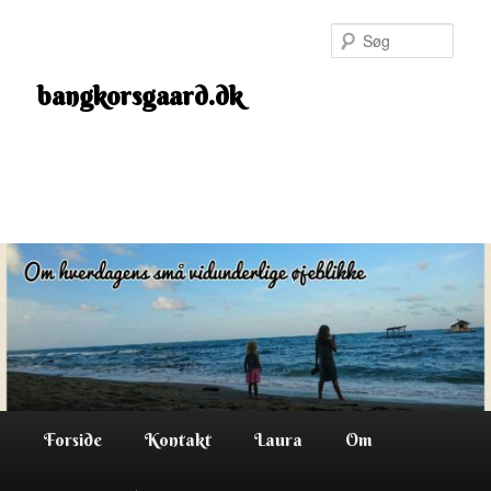
Fortsæt
til
Søg
primært
indhold
bangkorsgaard.dk
Hovedmenu
Forside
Kontakt
Laura
Om