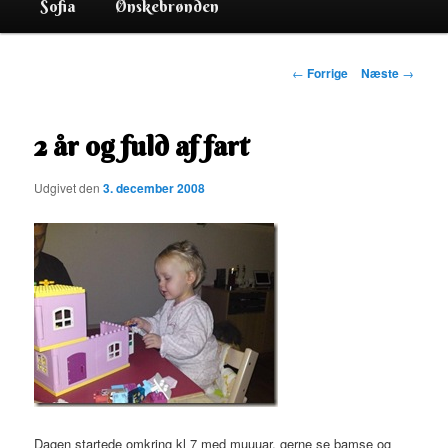
Sofia
Ønskebrønden
Indlægsnavigation
←
Forrige
Næste
→
2 år og fuld af fart
Udgivet den
3. december 2008
Dagen startede omkring kl 7 med muuuar, gerne se bamse og