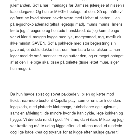
julemanden. Sofia har i mandags får Bamses julerejse af nissen i
kalendergave. Og hun er MEGET optaget af den. Så op måtte vi
og først se hvad nissen havde være med i løbet af natten… en
pålægschokolademad (altså legetøjs mad). mums mums. Imens
kørte jeg til bagerne og hentede franskbrød. da jeg kom tilbage
var vi klar til morgen hygge med lys, morgenmad, æg, mælk ok
ikke mindst GAVEN. Sofia pakkede med stor begejstring sin
gave ud, et dublo dukke hus, som hun bare knus elsker…. hun
leger med de små mennesker og putter den, og er meget optaget
af at den lille pige skal tisse på toilette (tisse lettet muar, siger
hun meget).
Da hun havde spist og sovet pakkede vi bilen og kørte mod
fields, nærmere bestemt Capella play, som er en stor indendørs
legeplads, med plstrede klatreboge, rutchebaner og kuglerum,
samt en afdeling til de mindre hvor de kan cykle, lege køkken og
hygge. Vi drønede rundt i godt 1½ time, da vi (læs Mikael og jeg)
var trætte og måtte ud og kigge efter lidt aftens mad. vi rundede
dog lige både krea og toysrus for at kigge efter mulige gaver til