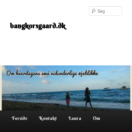
Fortsæt
til
Søg
primært
indhold
bangkorsgaard.dk
Hovedmenu
Forside
Kontakt
Laura
Om