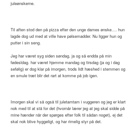
juleønskerne.
Til aften stod den på pizza efter den unge dames ønske…. hun
lagde dog ud med at ville have pølsemadder. Nu ligger hun og
putter i sin seng.
Jeg har været syg siden søndag, ja og så endda på min
fødesldag. har været hjemme mandag og tirsdag (ja og i dag
sefølig) er dog klar på imorgen, trods lidt hæshed i stemmen og
en smule træt blir det rart at komme på job igen.
Imorgen skal vi så også til juletamtam i vuggeren og jeg er klart
nok med til at stå for det (hvornår lærer jeg at jeg skal sidde på
mine hænder når der spørges efter folk til sådan noget), ej det
skal nok blive hyggeligt, og har rimelig styr på det.