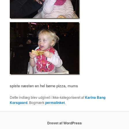
spiste næsten en hel børne pizza, mums
Dette indlæg blev udgivet i Ikke-kategoriseret af
Karina Bang
Korsgaard
. Bogmærk
permalinket
.
Drevet af WordPress