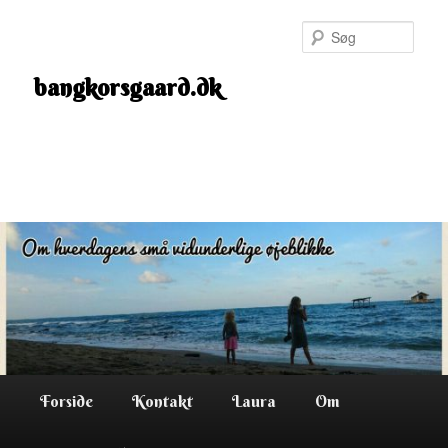
Fortsæt
til
Søg
primært
indhold
bangkorsgaard.dk
Hovedmenu
Forside
Kontakt
Laura
Om