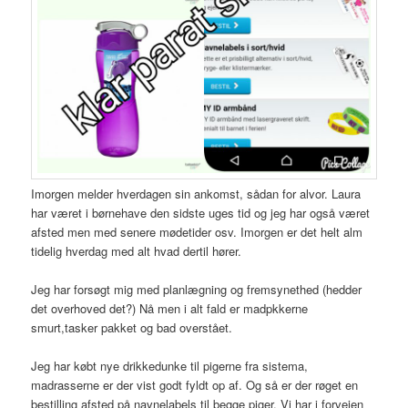
Imorgen melder hverdagen sin ankomst, sådan for alvor. Laura
har været i børnehave den sidste uges tid og jeg har også været
afsted men med senere mødetider osv. Imorgen er det helt alm
tidelig hverdag med alt hvad dertil hører.
Jeg har forsøgt mig med planlægning og fremsynethed (hedder
det overhoved det?) Nå men i alt fald er madpkkerne
smurt,tasker pakket og bad overstået.
Jeg har købt nye drikkedunke til pigerne fra sistema,
madrasserne er der vist godt fyldt op af. Og så er der røget en
bestilling afsted på navnelabels til begge piger. Vi har i forvejen