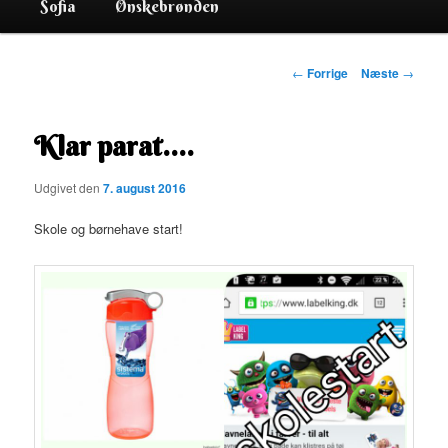
Sofia
Ønskebrønden
Indlægsnavigation
←
Forrige
Næste
→
Klar parat….
Udgivet den
7. august 2016
Skole og børnehave start!