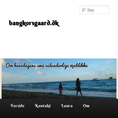
Fortsæt
til
Søg
primært
indhold
bangkorsgaard.dk
Hovedmenu
Forside
Kontakt
Laura
Om