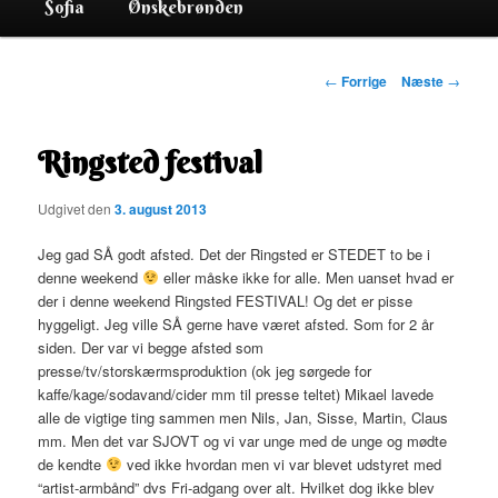
Sofia
Ønskebrønden
Indlægsnavigation
←
Forrige
Næste
→
Ringsted festival
Udgivet den
3. august 2013
Jeg gad SÅ godt afsted. Det der Ringsted er STEDET to be i
denne weekend
eller måske ikke for alle. Men uanset hvad er
der i denne weekend Ringsted FESTIVAL! Og det er pisse
hyggeligt. Jeg ville SÅ gerne have været afsted. Som for 2 år
siden. Der var vi begge afsted som
presse/tv/storskærmsproduktion (ok jeg sørgede for
kaffe/kage/sodavand/cider mm til presse teltet) Mikael lavede
alle de vigtige ting sammen men Nils, Jan, Sisse, Martin, Claus
mm. Men det var SJOVT og vi var unge med de unge og mødte
de kendte
ved ikke hvordan men vi var blevet udstyret med
“artist-armbånd” dvs Fri-adgang over alt. Hvilket dog ikke blev