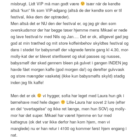
misbrugt. Lidt VIP må man godt være
især når de kendte
altså “kun” fik som VIP-adgang (altså de der kendte som er til
festival, ikke dem der optræder).
Men altså det er NU den der festival er, og jeg gir den som
overskudsmor der har begge tøser hjemme mens Mikael er nede
og lave festival-tv med Nils og Jan…. Det er ok, alligevel gad jeg
god at min træthed og mit store koffeinbehov skyldtes festival og
dans i stedet for babysmølf der vågnede første gang kl 4.30, mor-
molly-kat der er blevet steriliseret og skal passes og nusses,
babysmølf der sked gennem bleen på gulvet i gangen INDEN jeg
havde fået morgen kaffe (god morgen da!) og derefter gulvvask
og store mængder vasketøj (ikke kun babysmølfs skyld) stadig
inden jeg fik kaffe!
Men det er ok
vi hygger, sofia har leget med Laura hun gik i
børnehave med hele dagen
Lille-Laura har sovet 2 lure (efter
en del “overtagelse” og ikke ret længe, men hun SOV) og molly-
mor har det super. Mikael har været hjemme en tur med
kattegrus (ok det var ikke derfor han kom hjem, men vi
manglede) nu er han retur i 4100 og kommer først hjem engang i
nat.