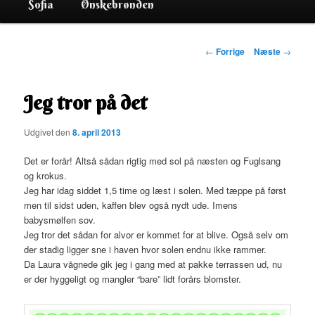
Sofia
Ønskebrønden
Indlægsnavigation
←
Forrige
Næste
→
Jeg tror på det
Udgivet den
8. april 2013
Det er forår! Altså sådan rigtig med sol på næsten og Fuglsang
og krokus.
Jeg har idag siddet 1,5 time og læst i solen. Med tæppe på først
men til sidst uden, kaffen blev også nydt ude. Imens
babysmølfen sov.
Jeg tror det sådan for alvor er kommet for at blive. Også selv om
der stadig ligger sne i haven hvor solen endnu ikke rammer.
Da Laura vågnede gik jeg i gang med at pakke terrassen ud, nu
er der hyggeligt og mangler “bare” lidt forårs blomster.