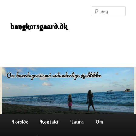
Fortsæt
til
Søg
primært
indhold
bangkorsgaard.dk
Hovedmenu
Forside
Kontakt
Laura
Om