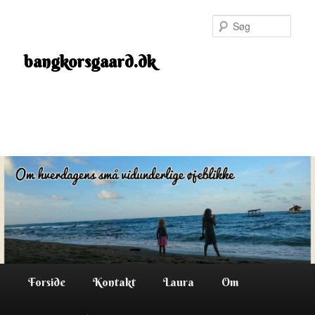
Fortsæt
til
Søg
primært
indhold
bangkorsgaard.dk
Hovedmenu
Forside
Kontakt
Laura
Om