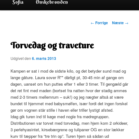
Sofia
Ønskebrønden
Indlægsnavigation
←
Forrige
Næste
→
Torvedag og traveture
Udgivet den
6. marts 2013
Kampen er sat i mod de sidste kilo, og det betyder sund mad og
lange gåture. Laura sover R** dårligt pt, 30-45 min af gange om
dagen, uanset om hun puttes efter 1 eller 3 timer. Til gengæld går
det ret fint med maden (bortset fra natten hvor der stadig ammes
med 2-3 timers mellemrum – suk!) og jeg nægter altså at være
bundet til hjemmet med babysmølfen, især fordi det ingen forskel
gør om vognen står stille i haven eller triller lystigt afsted.
Idag gik turen ind til køge med nogle fra mødregruppen.
Distributionen var torvet med torvedag, men hjem kom 2 orkideer,
3 perlehyasintet, kirsebærgrene og tulipaner OG en stor lækker
kurv til tæpper fra “tre trin op”. Turen hjem så sådan ud