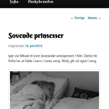
Sofia
Ønskebrønden
Indlægsnavigation
←
Forrige
Næste
→
Sovende prinsesser
Udgivet den
16. juni 2012
Igår var Mikael til stort leverandør arrengement i Kbh. Derfor fik
Sofia lov at falde i søvn i vores seng. Molly gik så også i seng