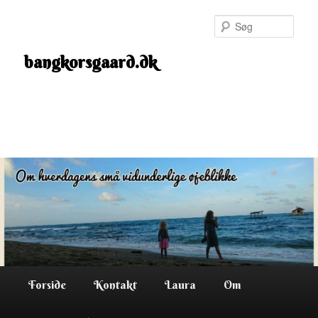
Fortsæt
til
Søg
primært
indhold
bangkorsgaard.dk
Hovedmenu
Forside
Kontakt
Laura
Om