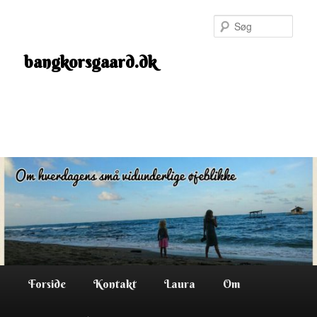
Fortsæt
til
Søg
primært
indhold
bangkorsgaard.dk
Hovedmenu
Forside
Kontakt
Laura
Om