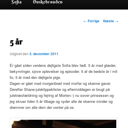
Sofia
Ønskebrønden
Indlægsnavigation
←
Forrige
Næste
→
5 år
Udgivet den
3. december 2011
Er gået siden verdens dejligste Sofia blev født. 5 år med glæder,
bekymringer, sjove oplevelser og episoder. 5 af de bedste år i mit
liv, 5 år med den dejligste pige.
Dagen er gået med morgenbrød med morfar og skønne gaver.
Derefter Shane-juleklippeklister og eftermiddagen er brugt på
juletræsfældning og fejring af Morten:-) nu sover prinsessen og
jeg skruer tiden 5 år tilbage og nyder alle de skønne minder og
drømmer om alle dem der venter på os.