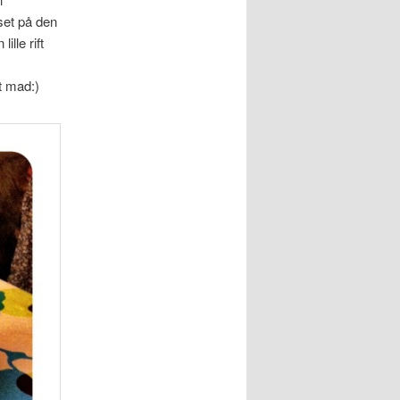
set på den
lle rift
dt mad:)