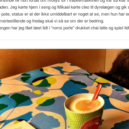
n. Jeg kørte hjem i seng og Mikael kørte cleo til dyrelægen og gik 
ote, status er at der ikke umiddelbart er noget at se, men hun har en li
mertestillende og fredag skal vi så se om der er bedring.
gen har jeg fået læst lidt i “roms porte” drukket chai latte og spist li