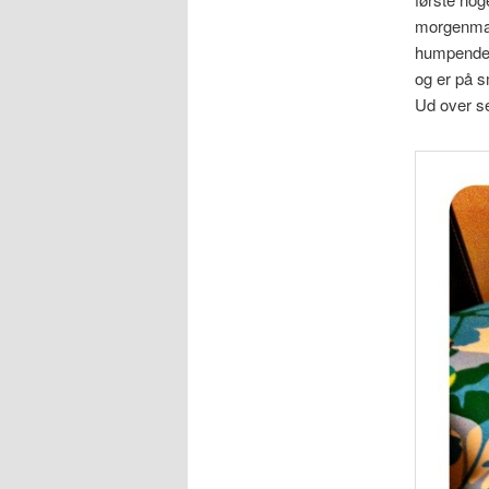
morgenmade
humpende p
og er på s
Ud over sen