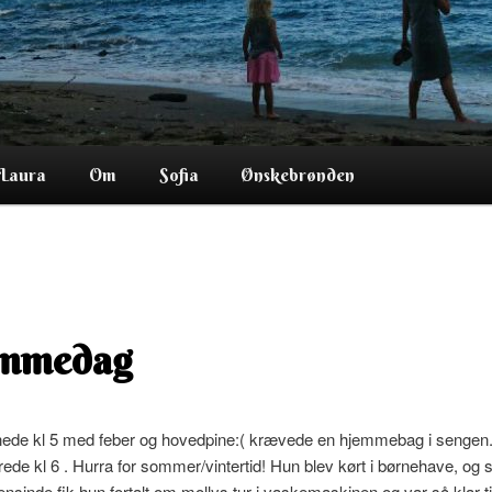
Laura
Om
Sofia
Ønskebrønden
mmedag
ede kl 5 med feber og hovedpine:( krævede en hjemmebag i sengen.
rede kl 6 . Hurra for sommer/vintertid! Hun blev kørt i børnehave, og
ensinde fik hun fortalt om mollys tur i vaskemaskinen og var så klar ti