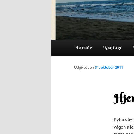
Hovedmenu
Forside
Kontakt
Udgivet den
31. oktober 2011
Hje
Pyha vågn
vågen alle
første nog