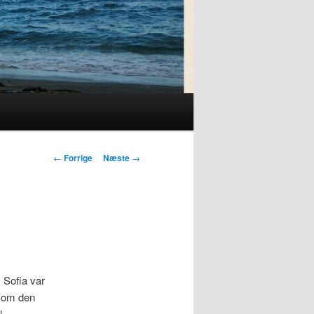
Indlægsnavigation
←
Forrige
Næste
→
 Sofia var
 som den
l