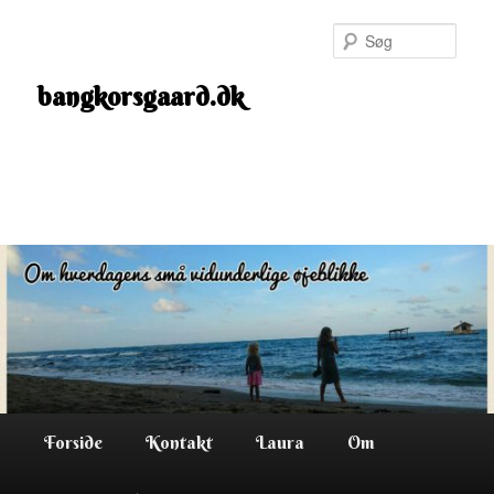
Fortsæt
til
Søg
primært
indhold
bangkorsgaard.dk
Hovedmenu
Forside
Kontakt
Laura
Om