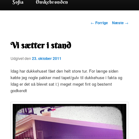
Sofia
Ønskebrønden
Indlægsnavigation
←
Forrige
Næste
→
Vi sætter i stand
Udgivet den
23. oktober 2011
Idag har dukkehuset fået den helt store tur. For længe siden
købte jeg nogle pakker med tapet/gulv til dukkehuse i fakta og
Idag er det så blevet sat i:) meget meget fint og bestemt
godkendt