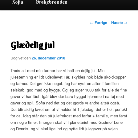
Sofia
Ønskebrønden
Indlægsnavigation
←
Forrige
Næste
→
Glædelig jul
Udgivet den
26. december 2010
Trods alt med min farmor har vi haft en dejlig jul. Min
julestemning er lidt udeblevet i år. skyldes nok både skoldkopper
og farmor. Det gør ikke noget. jeg har nydt en aften i familien
selskab, god mad og hygge. Og jeg siger 1000 tak for alle de fine
gaver vi har fået. Igår blev der bare hygget hjemme i nattøj med
gaver og spil. Sofia nød det og det gjorde vi andre altså også.
Det blir aldrig lavet om at vi holder fri 1 juledag. det er helt perfekt
for os. Idag står den på julefrokost med farfar + familie, men først
om nogle timer. Imorgen skal vi i planetariet med Gudmor Lene
og Dennis, og vi skal lige ind og bytte lidt julegaver på vejen.