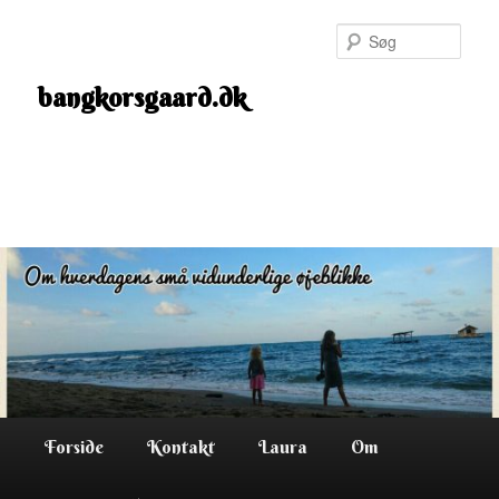
Fortsæt
til
Søg
primært
indhold
bangkorsgaard.dk
Hovedmenu
Forside
Kontakt
Laura
Om