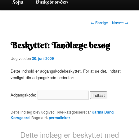
Sofia
Ønskebrønden
Indlægsnavigation
←
Forrige
Næste
→
Beskyttet: Tandlæge besøg
Udgivet den
30. juni 2009
Dette indhold er adgangskodebeskyttet. For at se det, indtast
venligst din adgangskode nedenfor:
Adgangskode:
Dette indlæg blev udgivet i Ikke-kategoriseret af
Karina Bang
Korsgaard
. Bogmærk
permalinket
.
Dette indlæg er beskyttet med