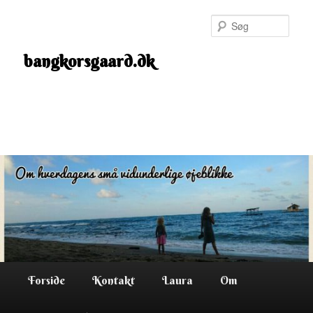
Fortsæt
til
Søg
primært
indhold
bangkorsgaard.dk
Hovedmenu
Forside
Kontakt
Laura
Om